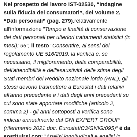
Nel prospetto del lavoro IST-02530, “Indagine
sulla fiducia dei consumatori”, del Volume 2,
“Dati personali” (pag. 279)
,
relativamente
all'informazione "
Tempo e finalità di conservazione
dei dati personali per ulteriori trattamenti statistici (in
mesi): 96",
il testo
"
Consentire, ai sensi del
regolamento UE 516/2019, la verifica e, se
necessario, il miglioramento, della comparabilità,
dell'attendibilità e dell'esaustività delle stime degli
Stati membri del Reddito nazionale lordo (RNL), gli
stessi devono trasmettere a Eurostat i dati relativi
all'anno precedente e i dati degli anni precedenti su
cui sono state apportate modifiche (articolo 2,
comma 2) - gli anni sottoposti a verifica sono
indicati annualmente dal GNI EXPERT GROUP
(riferimento 2021 doc. Eurostat/C3/GNIG/095)"
è da
sostituirsi con
: "
Analisi longitudinali e analisi in