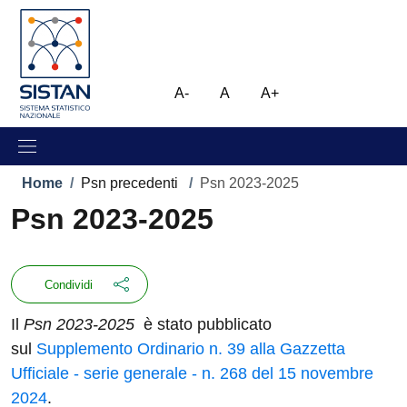
Salta al contenuto principale
Skip to footer content
Immagine
A-
A
A+
Briciole di pane
Home
/
Psn precedenti
/
Psn 2023-2025
Psn 2023-2025
Condividi
Il
Psn 2023-2025
è stato pubblicato
sul
Supplemento Ordinario n. 39 alla Gazzetta
Ufficiale - serie generale - n. 268 del 15 novembre
2024
.