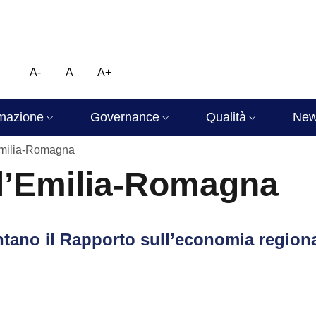
A-
A
A+
mazione
Governance
Qualità
Ne
Emilia-Romagna
l’Emilia-Romagna
tano il Rapporto sull’economia region