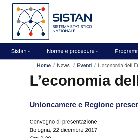
Salta al contenuto principale
Skip to footer content
Immagine
Sistan
Norme e procedure
Program
Briciole di pane
Home
/
News
/
Eventi
/
L’economia dell’
L’economia del
Unioncamere e Regione presen
Convegno di presentazione
Bologna, 22 dicembre 2017