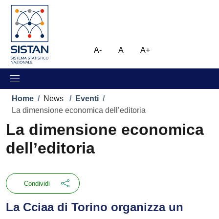
Salta al contenuto principale
Skip to footer content
Immagine
A-
A
A+
Briciole di pane
Home
/
News
/
Eventi
/
La dimensione economica dell’editoria
La dimensione economica
dell’editoria
Condividi
La Cciaa di Torino organizza un