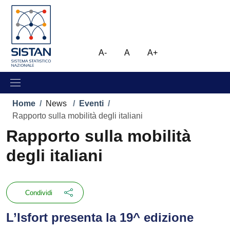
Salta al contenuto principale
Skip to footer content
Immagine
A-
A
A+
Briciole di pane
Home
/
News
/
Eventi
/
Rapporto sulla mobilità degli italiani
Rapporto sulla mobilità
degli italiani
Condividi
L’Isfort presenta la 19^ edizione