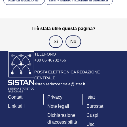
Attività istituzionali
Istat - Istituto nazionale di statistica
Ti è stata utile questa pagina?
Immagine
TELEFONO
+39 06 46732766
POSTA ELETTRONICA REDAZIONE
CENTRALE
sistan.redazcentrale@istat.it
Contatti
Privacy
Istat
Link utili
Note legali
Eurostat
Dichiarazione
Cuspi
di accessibilità
Usci