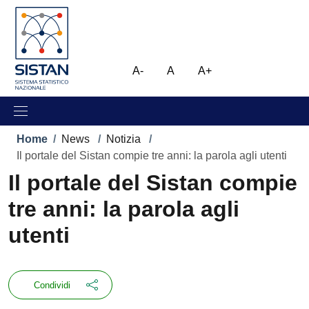
Salta al contenuto principale
Skip to footer content
Immagine
A-
A
A+
Briciole di pane
Home
/
News
/
Notizia
/
Il portale del Sistan compie tre anni: la parola agli utenti
Il portale del Sistan compie
tre anni: la parola agli
utenti
Condividi