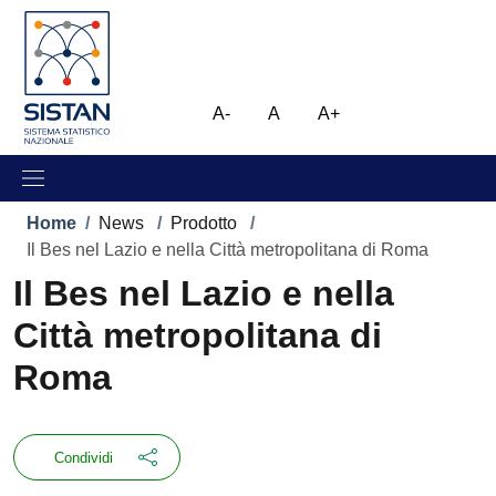
Salta al contenuto principale
Skip to footer content
Immagine
A-
A
A+
Briciole di pane
Home
/
News
/
Prodotto
/
Il Bes nel Lazio e nella Città metropolitana di Roma
Il Bes nel Lazio e nella
Città metropolitana di
Roma
Condividi