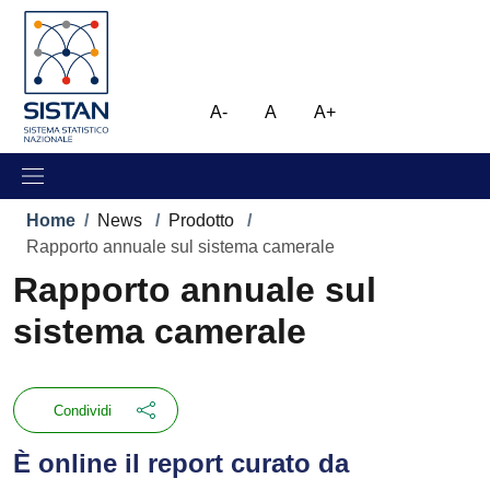
Salta al contenuto principale
Skip to footer content
Immagine
A-
A
A+
Briciole di pane
Home
/
News
/
Prodotto
/
Rapporto annuale sul sistema camerale
Rapporto annuale sul
sistema camerale
Condividi
È online il report curato da