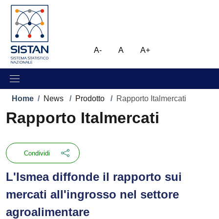
Salta al contenuto principale
Skip to footer content
Immagine
A-
A
A+
Briciole di pane
Home
/
News
/
Prodotto
/
Rapporto Italmercati
Rapporto Italmercati
Condividi
L'Ismea diffonde il rapporto sui
mercati all'ingrosso nel settore
agroalimentare