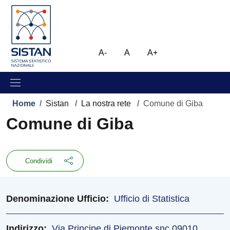
Salta al contenuto principale
Skip to footer content
Immagine
A-
A
A+
Briciole di pane
Home
/
Sistan
/
La nostra rete
/
Comune di Giba
Comune di Giba
Condividi
Denominazione Ufficio
Ufficio di Statistica
Indirizzo
Via Principe di Piemonte snc 09010