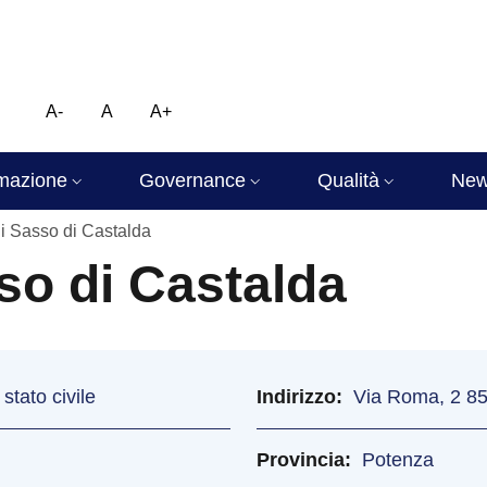
A-
A
A+
mazione
Governance
Qualità
Ne
 Sasso di Castalda
o di Castalda
stato civile
Indirizzo
Via Roma, 2 8
Provincia
Potenza