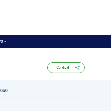
ws
Condividi
5050