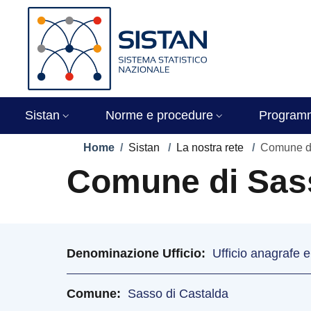
Salta al contenuto principale
Skip to footer content
Immagine
Sistan
Norme e procedure
Program
Briciole di pane
Home
/
Sistan
/
La nostra rete
/
Comune di
Comune di Sass
Denominazione Ufficio
Ufficio anagrafe e 
Comune
Sasso di Castalda