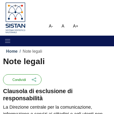
Salta al contenuto principale
Skip to footer content
Immagine
A-
A
A+
Briciole di pane
Home
/
Note legali
Note legali
Condividi
Clausola di esclusione di
responsabilità
La Direzione centrale per la comunicazione,