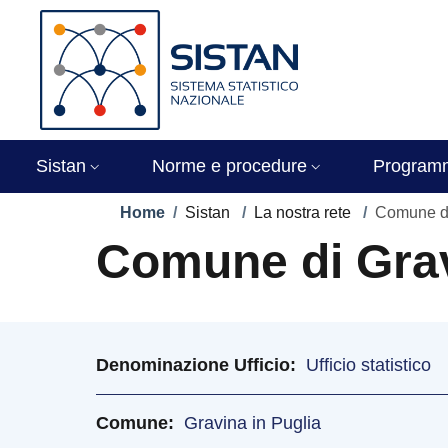
Salta al contenuto principale
Skip to footer content
Immagine
Sistan
Norme e procedure
Program
Briciole di pane
Home
/
Sistan
/
La nostra rete
/
Comune di
Comune di Grav
Denominazione Ufficio
Ufficio statistico
Comune
Gravina in Puglia