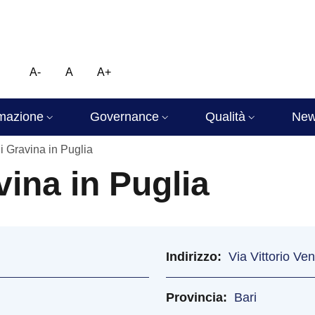
A-
A
A+
mazione
Governance
Qualità
Ne
 Gravina in Puglia
ina in Puglia
Indirizzo
Via Vittorio Ve
Provincia
Bari