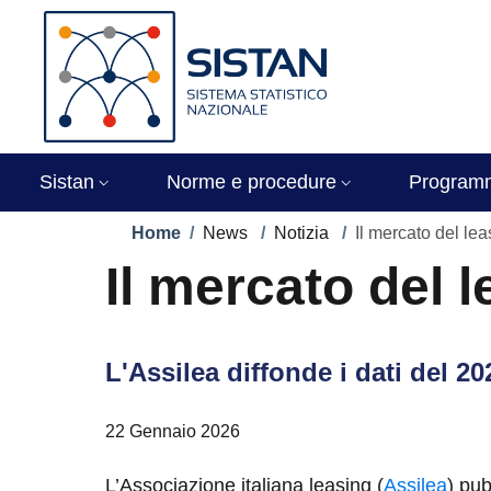
Salta al contenuto principale
Skip to footer content
Immagine
Sistan
Norme e procedure
Program
Briciole di pane
Home
/
News
/
Notizia
/
Il mercato del leas
Il mercato del l
L'Assilea diffonde i dati del 20
22 Gennaio 2026
L’Associazione italiana leasing (
Assilea
) pub