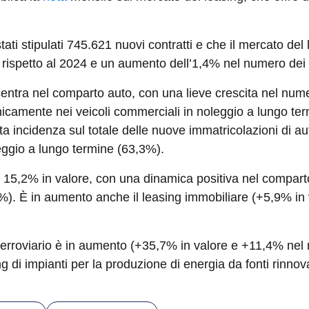
ti stipulati 745.621 nuovi contratti e che il mercato del
 rispetto al 2024 e un aumento dell’1,4% nel numero dei c
entra nel comparto auto, con una lieve crescita nel numer
nicamente nei veicoli commerciali in noleggio a lungo te
ta incidenza sul totale delle nuove immatricolazioni di au
eggio a lungo termine (63,3%).
del 15,2% in valore, con una dinamica positiva nel compar
%). È in aumento anche il leasing immobiliare (+5,9% in v
 ferroviario è in aumento (+35,7% in valore e +11,4% nel n
g di impianti per la produzione di energia da fonti rinno