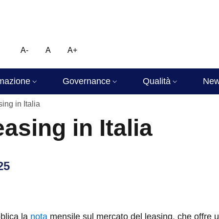
A-
A
A+
mazione
Governance
Qualità
Ne
ing in Italia
easing in Italia
25
blica la
nota
mensile sul mercato del leasing, che offre una