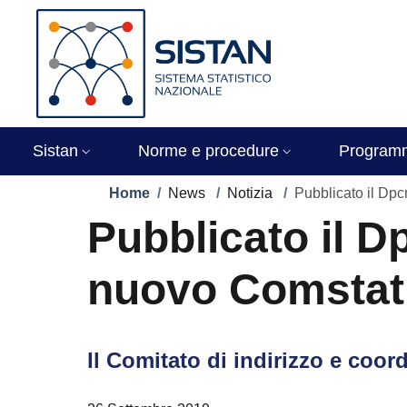
Salta al contenuto principale
Skip to footer content
Immagine
Sistan
Norme e procedure
Program
Briciole di pane
Home
/
News
/
Notizia
/
Pubblicato il Dpc
Pubblicato il D
nuovo Comstat
Il Comitato di indirizzo e coor