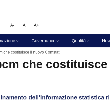
A-
A
A+
mazione
Governance
Qualità
Ne
m che costituisce il nuovo Comstat
pcm che costituisce 
dinamento dell'informazione statistica ri