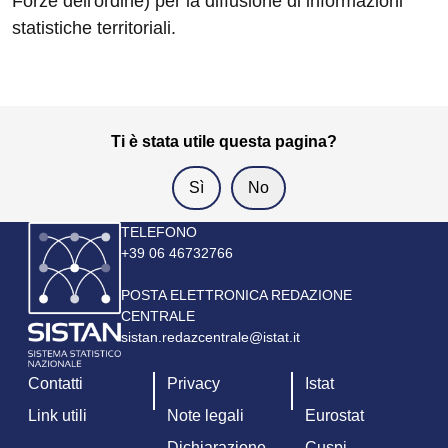
Forze dell'ordine) per la diffusione di informazioni
statistiche territoriali.
Ti è stata utile questa pagina?
Immagine
TELEFONO
+39 06 46732766
POSTA ELETTRONICA REDAZIONE
CENTRALE
sistan.redazcentrale@istat.it
Contatti
Privacy
Istat
Link utili
Note legali
Eurostat
Dichiarazione
Cuspi