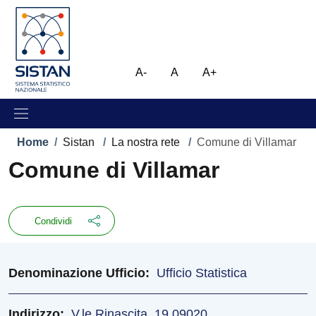
Salta al contenuto principale
Skip to footer content
Immagine
A-
A
A+
Briciole di pane
Home
/
Sistan
/
La nostra rete
/
Comune di Villamar
Comune di Villamar
Condividi
Denominazione Ufficio
Ufficio Statistica
Indirizzo
V.le Rinascita, 19 09020