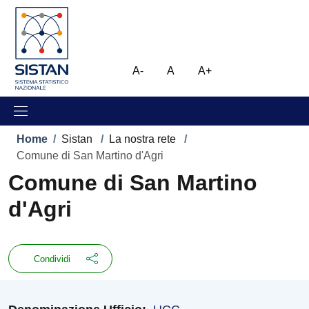
Salta al contenuto principale
Skip to footer content
Immagine
A-
A
A+
Briciole di pane
Home
/
Sistan
/
La nostra rete
/
Comune di San Martino d'Agri
Comune di San Martino
d'Agri
Condividi