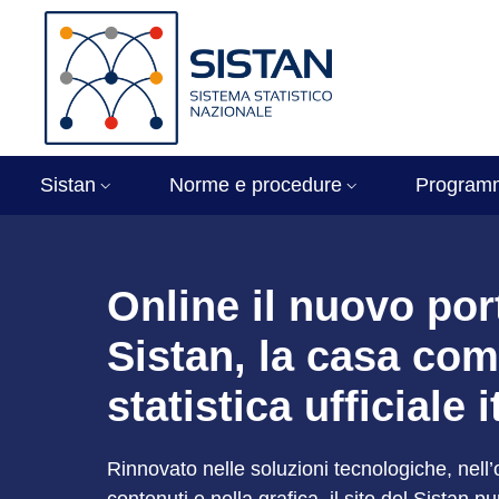
Salta al contenuto principale
Skip to footer content
Immagine
Sistan
Norme e procedure
Program
Sistan - Sistema St
Online il nuovo por
Sistan, la casa com
statistica ufficiale 
Rinnovato nelle soluzioni tecnologiche, nell