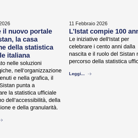
 2026
11 Febbraio 2026
 il nuovo portale
L’Istat compie 100 an
stan, la casa
Le iniziative dell'Istat per
 della statistica
celebrare i cento anni dalla
nascita e il ruolo del Sistan 
le italiana
percorso della statistica uffi
o nelle soluzioni
iche, nell’organizzazione
about
Leggi...
enuti e nella grafica, il
 Sistan punta a
re la statistica ufficiale
o dell’accessibilità, della
ione e della granularità.
bout