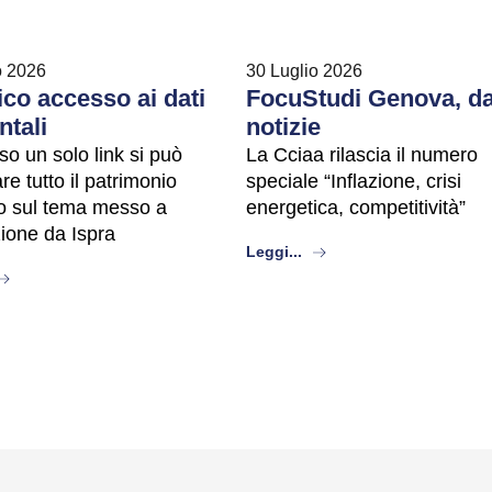
o 2026
30 Luglio 2026
co accesso ai dati
FocuStudi Genova, da
ntali
notizie
so un solo link si può
La Cciaa rilascia il numero
re tutto il patrimonio
speciale “Inflazione, crisi
co sul tema messo a
energetica, competitività”
zione da Ispra
about
Leggi...
bout