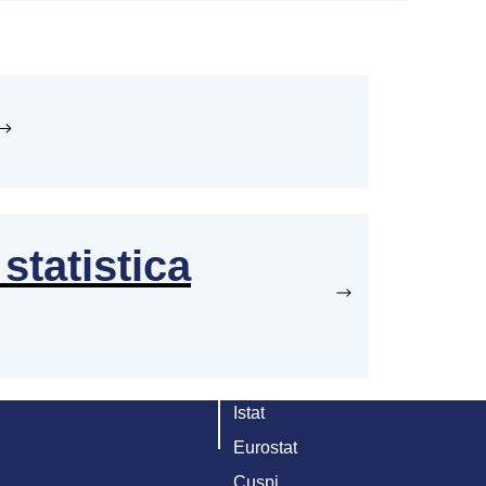
statistica
Istat
Eurostat
Cuspi