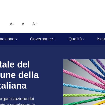
A-
A
A+
mazione
Governance
Qualità
Ne
atistico Nazionale
tale del
une della
italiana
’organizzazione dei