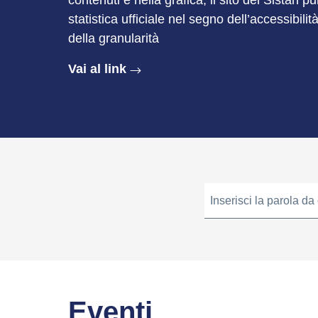
contenuti e nella grafica, il sito del Sistan p
statistica ufficiale nel segno dell’accessibilit
della granularità
Vai al link
Inserisci la parola da
Eventi