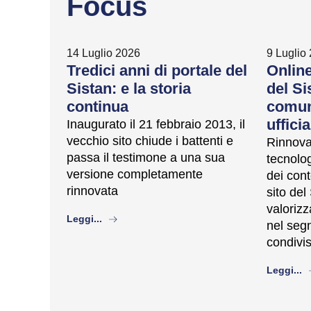
Focus
14 Luglio 2026
9 Luglio
Tredici anni di portale del
Online
Sistan: e la storia
del Si
continua
comune
ufficia
Inaugurato il 21 febbraio 2013, il
vecchio sito chiude i battenti e
Rinnovat
passa il testimone a una sua
tecnolog
versione completamente
dei cont
rinnovata
sito del
valorizza
about
Leggi...
nel segn
condivis
a
Leggi...