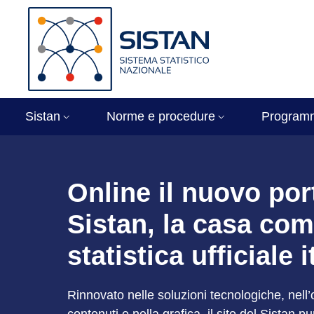
Salta al contenuto principale
Skip to footer content
Immagine
Sistan
Norme e procedure
Program
Sistan - Sistema St
Online il nuovo por
Sistan, la casa com
statistica ufficiale 
Rinnovato nelle soluzioni tecnologiche, nell