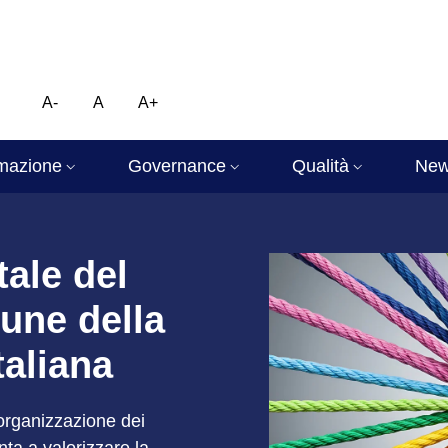
A-
A
A+
mazione
Governance
Qualità
Ne
atistico Nazionale
tale del
une della
italiana
’organizzazione dei