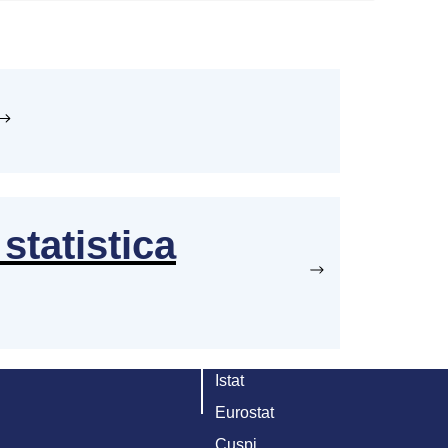
statistica
Istat
Eurostat
Cuspi