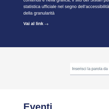
contenuti e nella grafica, il sito del Sistan p
statistica ufficiale nel segno dell’accessibilit
della granularità
Vai al link
Inserisci la parola da
Eventi