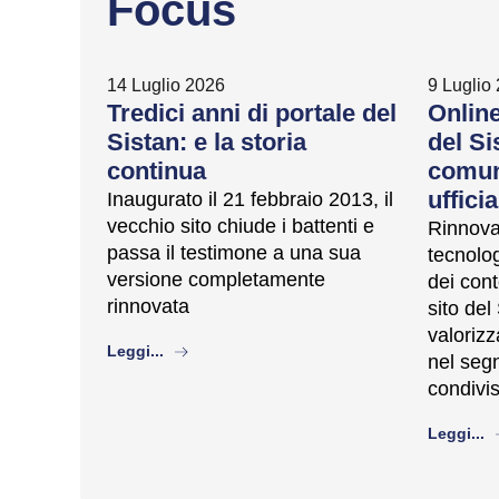
Focus
14 Luglio 2026
9 Luglio
Tredici anni di portale del
Online
Sistan: e la storia
del Si
continua
comune
ufficia
Inaugurato il 21 febbraio 2013, il
vecchio sito chiude i battenti e
Rinnovat
passa il testimone a una sua
tecnolog
versione completamente
dei cont
rinnovata
sito del
valorizza
about
Leggi...
nel segn
condivis
a
Leggi...