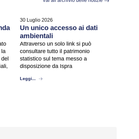
Vai all’archivio delle notizie
30 Luglio 2026
nda
Un unico accesso ai dati
ambientali
ato
Attraverso un solo link si può
 la
consultare tutto il patrimonio
 del
statistico sul tema messo a
ali,
disposizione da Ispra
about
Leggi...