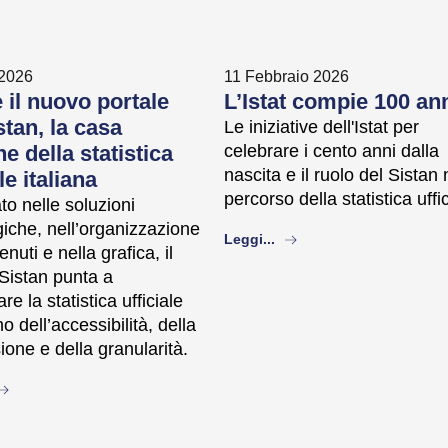
 2026
11 Febbraio 2026
 il nuovo portale
L’Istat compie 100 an
stan, la casa
Le iniziative dell'Istat per
 della statistica
celebrare i cento anni dalla
nascita e il ruolo del Sistan 
le italiana
percorso della statistica uffi
o nelle soluzioni
iche, nell’organizzazione
about
Leggi...
enuti e nella grafica, il
 Sistan punta a
re la statistica ufficiale
o dell’accessibilità, della
ione e della granularità.
bout