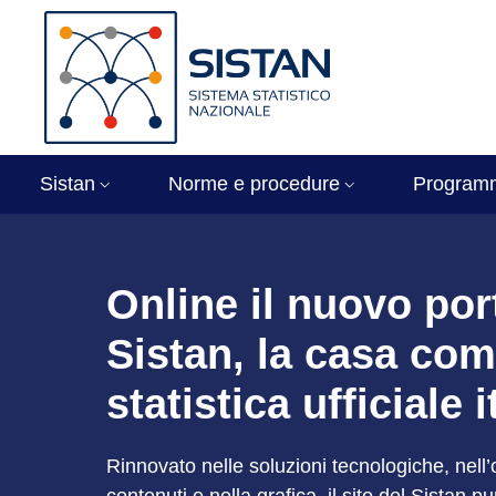
Salta al contenuto principale
Skip to footer content
Immagine
Sistan
Norme e procedure
Program
Sistan - Sistema St
Online il nuovo por
Sistan, la casa com
statistica ufficiale 
Rinnovato nelle soluzioni tecnologiche, nell