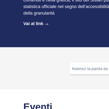
contenuti e nella grafica, il sito del Sistan p
statistica ufficiale nel segno dell’accessibilit
della granularità
Vai al link
Inserisci la parola da
Eventi