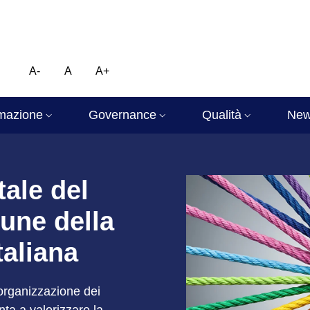
A-
A
A+
mazione
Governance
Qualità
Ne
atistico Nazionale
tale del
une della
italiana
’organizzazione dei