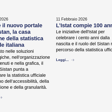
 2026
11 Febbraio 2026
 il nuovo portale
L’Istat compie 100 an
stan, la casa
Le iniziative dell'Istat per
 della statistica
celebrare i cento anni dalla
nascita e il ruolo del Sistan 
le italiana
percorso della statistica uffi
o nelle soluzioni
iche, nell’organizzazione
about
Leggi...
enuti e nella grafica, il
 Sistan punta a
re la statistica ufficiale
o dell’accessibilità, della
ione e della granularità.
bout