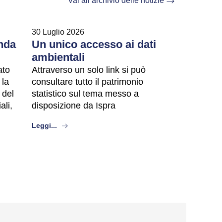
Vai all’archivio delle notizie
30 Luglio 2026
nda
Un unico accesso ai dati
ambientali
ato
Attraverso un solo link si può
 la
consultare tutto il patrimonio
 del
statistico sul tema messo a
ali,
disposizione da Ispra
about
Leggi...