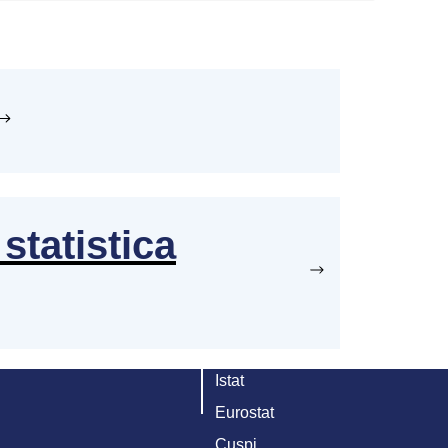
statistica
Istat
Eurostat
Cuspi