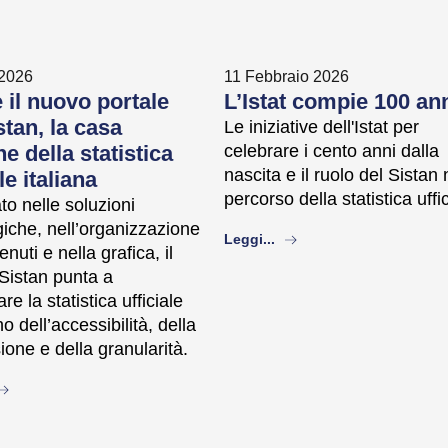
 2026
11 Febbraio 2026
 il nuovo portale
L’Istat compie 100 an
stan, la casa
Le iniziative dell'Istat per
 della statistica
celebrare i cento anni dalla
nascita e il ruolo del Sistan 
le italiana
percorso della statistica uffi
o nelle soluzioni
iche, nell’organizzazione
about
Leggi...
enuti e nella grafica, il
 Sistan punta a
re la statistica ufficiale
o dell’accessibilità, della
ione e della granularità.
bout