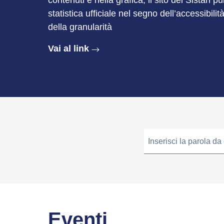
contenuti e nella grafica, il sito del Sistan p
statistica ufficiale nel segno dell’accessibilit
della granularità
Vai al link
Inserisci la parola da
Eventi