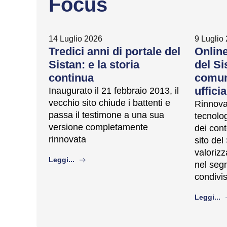
Focus
14 Luglio 2026
9 Luglio
Tredici anni di portale del
Online
Sistan: e la storia
del Si
continua
comune
ufficia
Inaugurato il 21 febbraio 2013, il
vecchio sito chiude i battenti e
Rinnovat
passa il testimone a una sua
tecnolog
versione completamente
dei cont
rinnovata
sito del
valorizza
about
Leggi...
nel segn
condivis
a
Leggi...