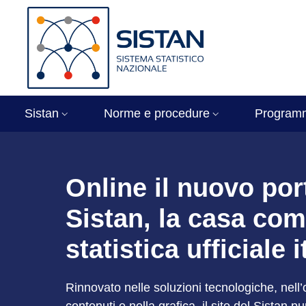
Salta al contenuto principale
Skip to footer content
Immagine
Sistan
Norme e procedure
Program
Sistan - Sistema St
Online il nuovo por
Sistan, la casa com
statistica ufficiale 
Rinnovato nelle soluzioni tecnologiche, nell