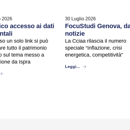
o 2026
30 Luglio 2026
co accesso ai dati
FocuStudi Genova, da
ntali
notizie
so un solo link si può
La Cciaa rilascia il numero
re tutto il patrimonio
speciale “Inflazione, crisi
co sul tema messo a
energetica, competitività”
zione da Ispra
about
Leggi...
bout