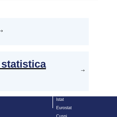
statistica
Istat
Eurostat
Cuspi