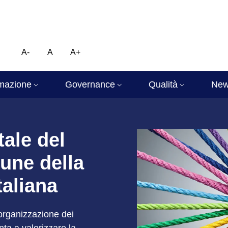
A-
A
A+
mazione
Governance
Qualità
Ne
atistico Nazionale
tale del
une della
italiana
’organizzazione dei